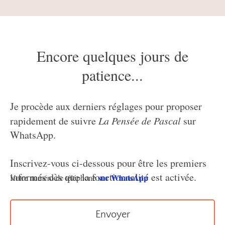
Encore quelques jours de
patience...
Je procède aux derniers réglages pour proposer
rapidement de suivre
La Pensée de Pascal
sur
WhatsApp.
Inscrivez-vous ci-dessous pour être les premiers
informés dès que la fonctionnalité est activée.
sur WhatsApp
Votre numéro de téléphone
Pascal
Votre adresse e-mail
Envoyer